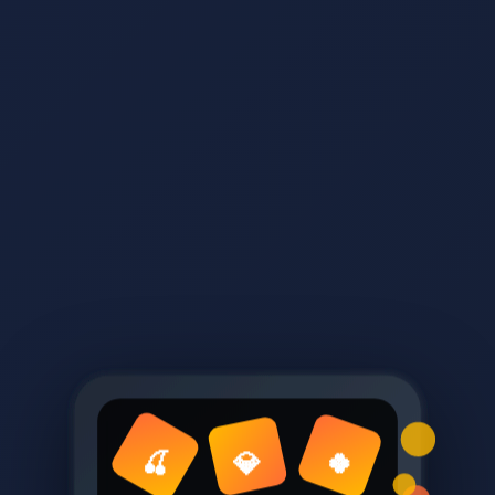
🍒
💎
🍀