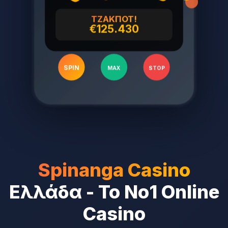
ΤΖΑΚΠΟΤ!
€125.430
SPIN
MAX
STOP
Spinanga Casino
Ελλάδα - Το Νο1 Online
Casino