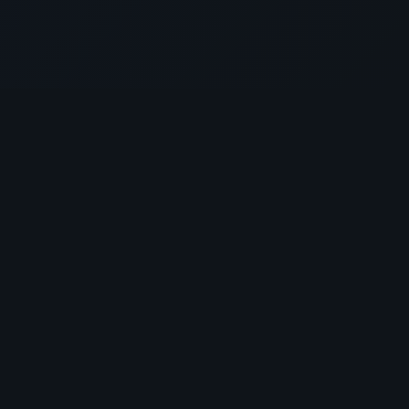
5000+
€2M+
Παιχνίδια Casino
Μηνιαία Κέρδη
50K+
24/7
Ενεργοί Παίκτες
Υποστήριξη