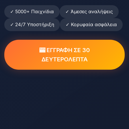
✓ 5000+ Παιχνίδια
✓ Άμεσες αναλήψεις
✓ 24/7 Υποστήριξη
✓ Κορυφαία ασφάλεια
🎰 ΕΓΓΡΑΦΗ ΣΕ 30
ΔΕΥΤΕΡΟΛΕΠΤΑ